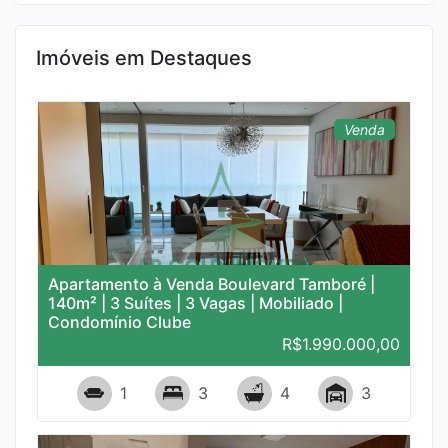
R$2.100.000,00
484
Imóveis em Destaques
1
3
4
2
Venda
Apartamento à Venda Boulevard Tamboré |
140m² | 3 Suítes | 3 Vagas | Mobiliado |
Condomínio Clube
R$1.990.000,00
480
1
3
4
3