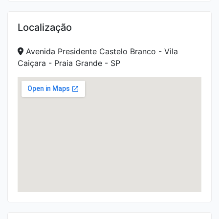
Venda
Localização
Avenida Presidente Castelo Branco - Vila
Caiçara - Praia Grande - SP
Apartamento à venda no Jaraguá | 2
dormitórios | 55m² | 2 vagas | Próx. CPTM
R$350.000,00
258
1
2
1
2
Venda
-
-