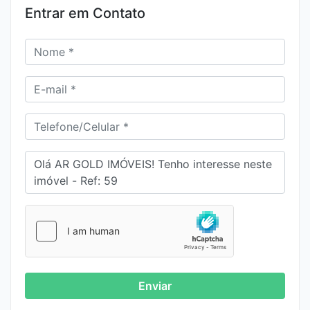
Entrar em Contato
Studio à venda em Pinheiros | 1 dormitório |
35m² | Mobiliado | Próx. Metrô
R$795.000,00
257
1
1
1
0
Venda
Duplex à Venda em Alphaville | 135m² | 3
Enviar
Suítes | Mobiliado | Alto Padrão | Condomínio
Novare