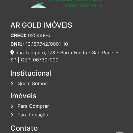
Apartamento para Locação em Jundiaí | 80m²
AR GOLD IMÓVEIS
| 3 Dorms (1 Suíte) | 1 Vaga | Sacada
R$3.400,00
/mês
CRECI:
025448-J
423
CNPJ:
13.187.742/0001-10
2
3
2
1
Rua Tagipuru, 178 - Barra Funda - São Paulo -
SP | CEP: 06730-000
Locação
Institucional
Quem Somos
Imóveis
Para Comprar
Para Locação
Apartamento para Locação no You, Tatuapé
Boulevard | 70m² | 3 Dorms (1 Suíte) | 1 Vaga
Contato
R$4.200,00