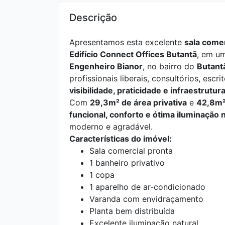
Descrição
Apresentamos esta excelente
sala comer
Edifício Connect Offices Butantã
, em u
Engenheiro Bianor
, no bairro do
Butant
profissionais liberais, consultórios, es
visibilidade, praticidade e infraestrutu
Com
29,3m² de área privativa
e
42,8m² 
funcional, conforto e ótima iluminação 
moderno e agradável.
Características do imóvel:
Sala comercial pronta
1 banheiro privativo
1 copa
1 aparelho de ar-condicionado
Varanda com envidraçamento
Planta bem distribuída
Excelente iluminação natural