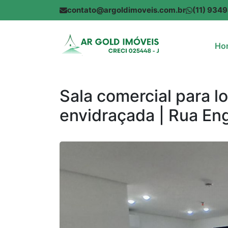
contato@argoldimoveis.com.br
(11) 934
Ho
Sala comercial para l
envidraçada | Rua Eng