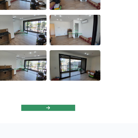
Venda
Apartamento à venda no Jaraguá | 2
dormitórios | 55m² | 2 vagas | Próx.
CPTM
R$350.000,00
258
1
2
1
2
Venda