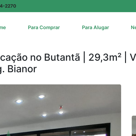
94-2270
me
Para Comprar
Para Alugar
Ne
ocação no Butantã | 29,3m² | 
. Bianor