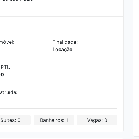
móvel:
Finalidade:
Locação
IPTU:
00
struída:
Suítes: 0
Banheiros: 1
Vagas: 0