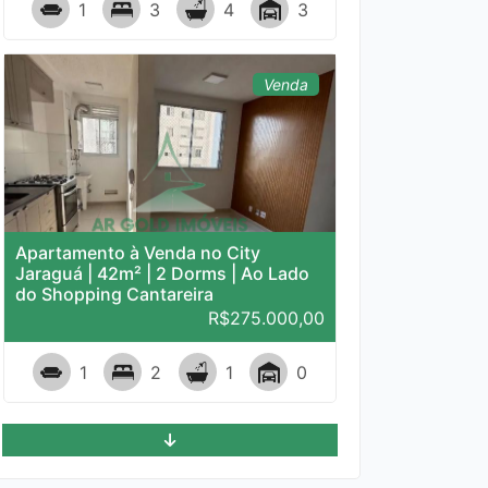
1
3
4
3
Venda
Apartamento à Venda no City
Jaraguá | 42m² | 2 Dorms | Ao Lado
do Shopping Cantareira
R$275.000,00
441
1
2
1
0
Locação