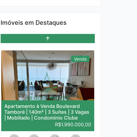
Duplex à Venda em Alphaville |
135m² | 3 Suítes | Mobiliado | Alto
Padrão | Condomínio Novare
Imóveis em Destaques
R$2.100.000,00
484
1
3
4
2
Venda
Apartamento à Venda Boulevard
Tamboré | 140m² | 3 Suítes | 3 Vagas
| Mobiliado | Condomínio Clube
R$1.990.000,00
480