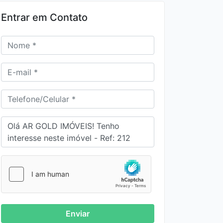
Entrar em Contato
Studio à venda em Pinheiros | 1
dormitório | 35m² | Mobiliado | Próx.
Metrô
R$795.000,00
257
1
1
1
0
Venda
Enviar