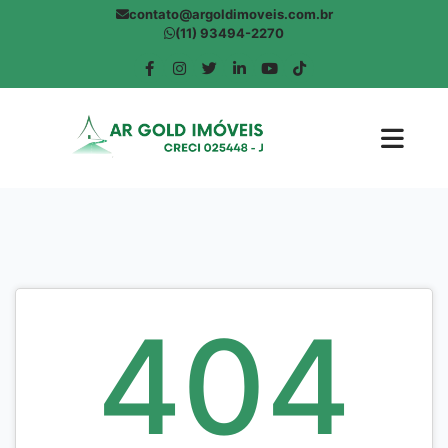
contato@argoldimoveis.com.br
(11) 93494-2270
404